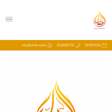
info@shola.team
0534380756
06/08/2026