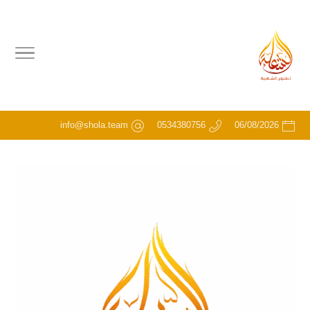
info@shola.team
0534380756
06/08/2026