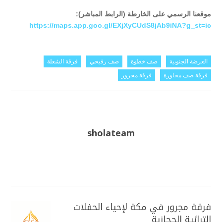
موقعنا الرسمي على الخارطة (الرابط المباشر):
https://maps.app.goo.gl/EXjXyCUdS8jAb9iNA?g_st=ic
العرضة الجنوبية
صف خطوة
صف رفيحي
فرقة الشعلة
فرقة صف محاورة
فرقة مجرور
sholateam
فرقة مجرور في مكة لإحياء الحفلات
التراثية الحجازية