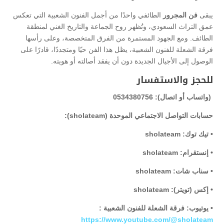
يبقى
فن المجرور
الطائفي واحدًا من أجمل الفنون الشعبية التي تعكس
عمق التراث السعودي، وتُظهر روح الجماعة والتاريخ الغني لمنطقة
الطائف. ومع الجهود المستمرة من الفرق المتخصصة، وعلى رأسها
فرقة الشعلة للفنون الشعبية، يظل هذا الفن حيًا ومتجددًا، قادرًا على
الوصول إلى الأجيال الجديدة دون أن يفقد أصالته أو هويته.
للحجز والاستفسار
(واتساب أو اتصال): 0534380756
حسابات التواصل الاجتماعي الموحدة (sholateam):
• تيك توك: sholateam
• إنستقرام: sholateam
• سناب شات: sholateam
• إكس (تويتر): sholateam
• يوتيوب: فرقة الشعلة للفنون الشعبية :
https://www.youtube.com/@sholateam