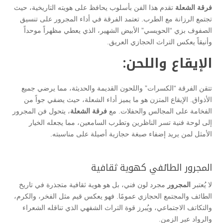
فرقة الشعلة
تقدم هذا الفن بأسلوب يحافظ على هويته التاريخية، حيث
تجتمع الرزانة مع الطرب. تعتمد الفرقة في أداء المجرور على تنسيق
الصفوف بزي “الحويسي” الأبيض الشهير، الذي يعطي مظهراً موحداً
وأنيقاً يعكس التراث الحجازي العريق.
الإيقاع واللحن:
تتقن الفرقة “الكسرات” واللحون القديمة والحديثة، مما يرضي جميع
الأذواق. الإيقاع المتزن هو ما يميز أداء الشعلة، حيث يضفي جواً من
الفخامة على المجالس والحفلات. مع
فرقة الشعلة
، يتحول فن المجرور
إلى لوحة فنية تسر الناظرين وتطرب السامعين، مما يجعله الخيار
الأمثل لمن يريد إضفاء صبغة حجازية أصيلة على مناسبته.
المجرور الطائفي كهوية ثقافية
لا يُعتبر
المجرور
مجرد لون فني، بل هو هوية ثقافية متجذرة في تاريخ
الطائف والمجتمع الحجازي عمومًا. فهو يعكس قيم مثل الفخر، والكرم،
والتكاتف الاجتماعي، ويُبرز قوة التراث الشفهي الذي تناقله الشعراء
والرواد عبر الزمن.