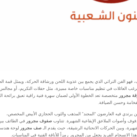
فهو الفن التراثي الذي يجمع بين عذوبة اللحن ورشاقة الحركة، ويمثل قمة ا
 ترغب العائلات في تنظيم مناسبات خاصة مميزة، مثل حفلات التكريم، أو مجالس
قة مجرور
متخصصة تعد الخطوة الأولى لضمان سهرة فنية راقية تعبق برائحة الو
لفخامة وحسن الضيافة.
 يرتدي فيه العارضون “المجند” المذهب والثوب الحجازي الأبيض المخصص،
فوف وأصوات الملاعق الإيقاعية الشهيرة. تتناوب
صفوف مجرور
في الطائف بين
يرة، وبين الحركات الانحنائية الرشيقة، حيث يقدم الـ
صف مجرور
لوحة هندسي
هذا الانسجام الفريد يجعل من المجرور رمزاً للأناقة الفنية في المناسبات.