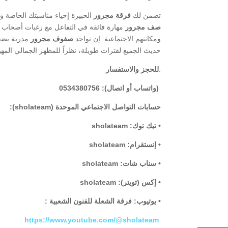
​تضمن لك
فرقة مجرور
الخبيرة إحياء مناسبتك الخاصة وف
صف مجرور
مهارة فائقة في التفاعل مع رغبات أصحاب 
ومكانتهم الاجتماعية. إن تواجد
صفوف مجرور
مدربة يضفي
حديث الجميع لفترات طويلة، نظراً للمظهر الجمالي المه
.
للحجز والاستفسار
(واتساب أو اتصال): 0534380756
حسابات التواصل الاجتماعي الموحدة (sholateam):
• تيك توك: sholateam
• إنستقرام: sholateam
• سناب شات: sholateam
• إكس (تويتر): sholateam
• يوتيوب: فرقة الشعلة للفنون الشعبية :
https://www.youtube.com/@sholateam