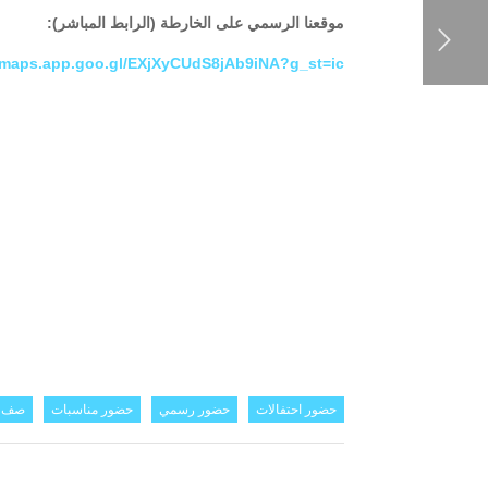
موقعنا الرسمي على الخارطة (الرابط المباشر):
//maps.app.goo.gl/EXjXyCUdS8jAb9iNA?g_st=ic
حضور احتفالات
حضور رسمي
حضور مناسبات
صف م