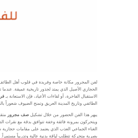
لفن المجرور مكانة خاصة وفريدة في قلوب أهل الطائف، 
الحجازي الأصيل الذي يمتد لجذور تاريخية عميقة. عندما
الاستقبال الفاخرة، أو لقاءات الأعياد، فإن الاستعانة بـ
فر
الطائفي وتاريخ المدينة العريق وتمنح الضيوف شعوراً با
​يبهر هذا الفن الحضور من خلال تشكيل
صف مجرور
متقن
ويتحركون بمرونة فائقة وخفة تتوافق بدقة مع نقرات الد
الغناء الجماعي العذب الذي يعتمد على مقامات حجازية شه
بصرية متحركة تتطلب لياقة بدنية عالية وتدريباً مستمراً. 