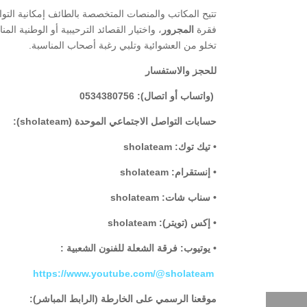
​تتيح المكاتب والمنصات المتخصصة بالطائف إمكانية التو
فقرة
المجرور
، واختيار القصائد الترحيبية أو الوطنية ا
تخلو من العشوائية وتلبي رغبة أصحاب المناسبة.
للحجز والاستفسار
(واتساب أو اتصال): 0534380756
حسابات التواصل الاجتماعي الموحدة (sholateam):
• تيك توك: sholateam
• إنستقرام: sholateam
• سناب شات: sholateam
• إكس (تويتر): sholateam
• يوتيوب: فرقة الشعلة للفنون الشعبية :
https://www.youtube.com/@sholateam
موقعنا الرسمي على الخارطة (الرابط المباشر):