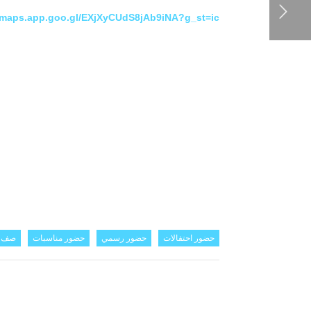
//maps.app.goo.gl/EXjXyCUdS8jAb9iNA?g_st=ic
حضور احتفالات
حضور رسمي
حضور مناسبات
صف م