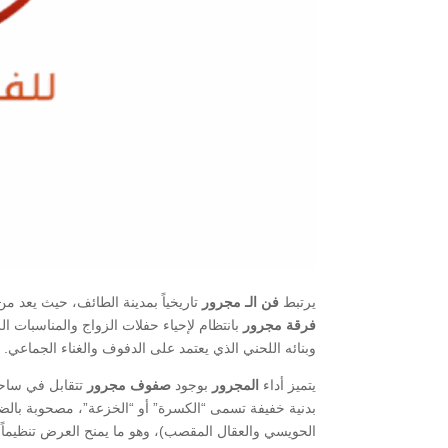
يرتبط
فن الـ مجرور
تاريخياً بمدينة الطائف، حيث يعد من
فرقة مجرور
بانتظام لإحياء حفلات الزواج والمناسبات ا
وبنائه اللحني الذي يعتمد على الدفوف والغناء الجماعي.
​يتميز أداء
المجرور
بوجود
صفوف مجرور
تتقابل في ساحة
بدنية خفيفة تسمى “الكسرة” أو “الخزعة”، مصحوبة بال
الحويسي والعقال المقصب)، وهو ما يمنح العرض تنظيماً بص