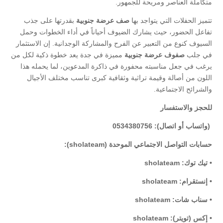
متكاملة العناصر ومريحة للجمهور.
​تتميز الحفلات التي يتواجد بها
صف عرضة جنوبية
بقدرتها على جذب
تفاعل الحضور، حيث يشارك الضيوف أحياناً في أداء الخطوات وحمل
السيوف كنوع من التعبير عن الفرح والمشاركة الوجدانية. إن الاستثمار
في جلب
صفوف عرضة جنوبية
مميزة في جدة يعد خطوة ذكية لكل من
يرغب في جعل مناسبته محفورة في ذاكرة المدعوين، لما يحمله هذا
اللون من أصالة وقيمة تراثية وثقافية كبرى تناسب مختلف الأجيال
والشرائح الاجتماعية.
للحجز والاستفسار
(واتساب أو اتصال): 0534380756
حسابات التواصل الاجتماعي الموحدة (sholateam):
• تيك توك: sholateam
• إنستقرام: sholateam
• سناب شات: sholateam
• إكس (تويتر): sholateam