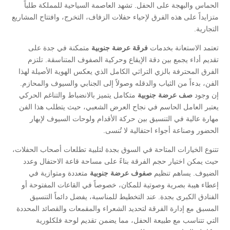
الحماس والبهجة على الحفل. تشهد العاصمة السياحية للمملكة طلباً
متزايداً على هذه الفرق لإحياء حفلات الزفاف، التخرج، وافتتاح المشاريع
التجارية.
​تعتمد الاستعانة بخدمات
فرقة عرضة جنوبية
متمكنة في جدة على
تقديم أداء يجمع بين دقة الإيقاع وحركية الصفوف المتناسقة. تلتزم
الفرق المحترفة بالزي التراثي الكامل الذي يعكس الهوية الأصيلة لهذا
الفن، بدءاً من الثياب والدقله وصولاً إلى الجنابي والسيوف والمحازم.
إن وجود
صف عرضة جنوبية
متكامل يتميز بالانضباط والتناغم الحركي
يعتبر العامل الحاسم في نجاح العرض الشعبي، حيث يتطلب هذا الفن
مهارة عالية في التنسيق بين حركة الأقدام ولوحات السيوف لإبهار
الحضور وصناعة أجواء احتفالية لا تُنسى.
​تتنوع الخيارات المتاحة في السوق بجدة لتلبية تطلعات أصحاب الحفلات،
حيث يمكن اختيار حجم الفرقة بناءً على مساحة قاعة الاحتفال وعدد
الضيوف. يساهم تنظيم
صفوف عرضة جنوبية
متعددة ومتوازية في
إعطاء هيبة بصرية وصوتية للمكان، خصوصاً في القاعات المفتوحة أو
الفنادق الكبرى بجدة. عند التخطيط للمناسبة، يفضل دائماً التنسيق
المسبق مع إدارة الفرقة لتحديد الشعراء والمقمعات والقصائد المحددة
التي تتناسب مع طبيعة الحفل، مما يضمن تقديم لوحة فلكلورية