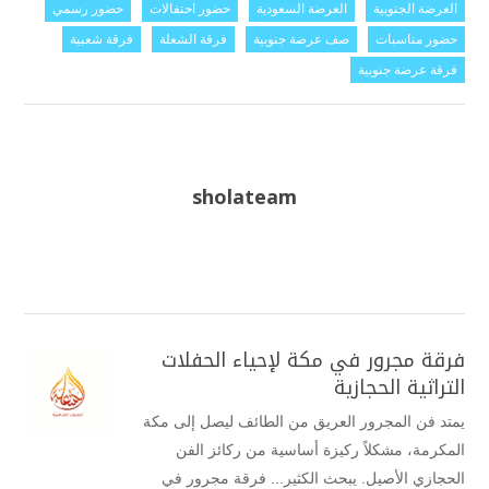
العرضة الجنوبية
العرضة السعودية
حضور احتفالات
حضور رسمي
حضور مناسبات
صف عرضة جنوبية
فرقة الشعلة
فرقة شعبية
فرقة عرضة جنوبية
sholateam
فرقة مجرور في مكة لإحياء الحفلات
التراثية الحجازية
يمتد فن المجرور العريق من الطائف ليصل إلى مكة
المكرمة، مشكلاً ركيزة أساسية من ركائز الفن
الحجازي الأصيل. يبحث الكثير... فرقة مجرور في