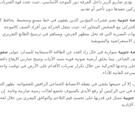
ياً. يؤدي ضاربو الزير داخل الفرقة دور الموجه الأساسي، حيث تحدد قوة الضربات
ن تنفيذها دون تأخير أو تقديم.
 جنوبية
يضم عشرات المؤدين الذين يقفون في خط مستوٍ ومنضبط. يحافظ ك
لحركي مع الشخص المجاور له، حيث تنتقل الحركة بين أفراد الصف كالموجة
ات البصرية التي قد تخل بمظهر العرض، ويساهم في ترسيخ الطابع التقريري
 الاستعراضية والتسويقية.
 جنوبية
متوازية في حال زاد العدد عن الطاقة الاستيعابية للميدان. تتولى
صفو
ف الشاعر، مما يخلق أرضية صوتية قوية تسند الأبيات وتمنح ضاربي الإيقاع دافعاً
ى وحدتها الحركية من خلال تكرار ضربات الأقدام على الأرض في توقيت واحد
لسرعة العامة للأداء.
طق، إلا أن جميعها يلتقي في نقطة الانضباط الجماعي الرافض للعشوائية. يظهر الت
ة في ثني الركبتين أو رفع الأيدي بالسيوف تخضع لعدّات زمنية صارمة وثابتة. إن
نوبية
تتمثل في قدرتها على تجسيد قيم التلاحم والتوافق البشري من خلال لغة
إنادية.