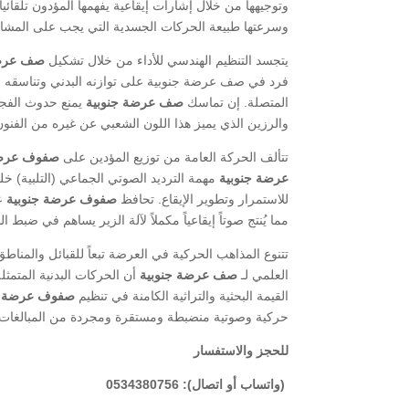
وتوجيهها من خلال إشارات إيقاعية يفهمها المؤدون تلقائ
وسرعتها طبيعة الحركات الجسدية التي يجب على المشاركي
​يتجسد التنظيم الهندسي للأداء من خلال تشكيل
صف عرضة
فرد في صف عرضة جنوبية على توازنه البدني وتناسقه ا
المتصلة. إن تماسك
صف عرضة جنوبية
يمنع حدوث الفجو
والرزين الذي يميز هذا اللون الشعبي عن غيره من الفنون
​تتألف الحركة العامة من توزيع المؤدين على
صفوف عرضة
عرضة جنوبية
مهمة الترديد الصوتي الجماعي (التلبية) خل
للاستمرار وتطوير الإيقاع. تحافظ
صفوف عرضة جنوبية
عل
مما يُنتج صوتاً إيقاعياً مكملاً لآلة الزير يساهم في ضبط ا
​تتنوع المذاهب الحركية في العرضة تبعاً للقبائل والمنا
العلمي لـ
صف عرضة جنوبية
أن الحركات البدنية المتمثل
القيمة البحثية والتراثية الكامنة في تنظيم
صفوف عرضة ج
حركية وصوتية منضبطة ومستقرة ومجردة من المبالغات ال
للحجز والاستفسار
(واتساب أو اتصال): 0534380756