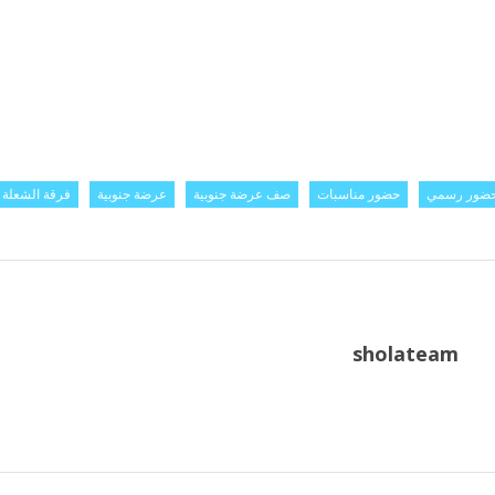
ضور رسمي
حضور مناسبات
صف عرضة جنوبية
عرضة جنوبية
فرقة الشعلة
sholateam