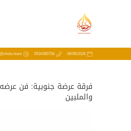
o@shola.team
0534380756
08/08/2026
فرقة عرضة جنوبية: فن عرضه 
والملبين