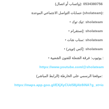
(واتساب أو اتصال): 0534380756
حسابات التواصل الاجتماعي الموحدة (sholateam):
• تيك توك: sholateam
• إنستقرام: sholateam
• سناب شات: sholateam
• إكس (تويتر): sholateam
• يوتيوب: فرقة الشعلة للفنون الشعبية :
https://www.youtube.com/@sholateam
موقعنا الرسمي على الخارطة (الرابط المباشر):
https://maps.app.goo.gl/EXjXyCUdS8jAb9iNA?g_st=ic