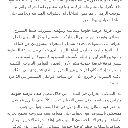
عرضه جنوبيه
تكمن في ثبات هيكلها التنظيمي عبر الأجيال، حيث يخضع
أداء الأفراد والمجموعات لرقابة جماعية تضمن دقة الحركة والتزام
التوقيت الزمني، مما يمنع التداخل أو العشوائية الميدانية ويحافظ على
البناء المعياري لهذا الفن.
​تتولى
فرقة عرضة جنوبية
متكاملة ومؤهلة مسؤولية ضبط المسرح
الميداني وتوزيع المهام بين المشاركين. ينقسم الهيكل البشري داخل
الفرقة إلى مستويات محددة تشمل: الشعراء المسؤولين عن صياغة
أبيات البدع والرد، وضاربي إيقاع “الزير” الذي يتحكم في سرعة الخطوة،
والمؤدين الحركيين وحملة الأسلحة التقليدية كالسيوف والمقمعات.
تنسق
فرقة عرضة جنوبية
هذه الأدوار لضمان التوافق التام بين الكلمة
والضربة؛ إذ لا مكان للارتجال غير المدروس الذي قد يؤدي إلى تفكك
الكتلة البشرية أو خروج الأداء عن سياقه التوثيقي المستقر في الذاكرة
الشعبية.
​يبدأ التشكيل الحركي في الميدان من خلال تنظيم
صف عرضة جنوبية
متراص ومستقيم، وفي بعض الأحيان يتخذ شكلاً نصف دائرى يتماشى
مع جغرافية المكان. يقف المؤدون في هذا الصف جنباً إلى جنب،
ممسكين بالسيوف، مع الحفاظ على مسافة بينية مدروسة تسمح بحرية
الالتفاف أو رفع الأسلحة دون التسبب في إعاقة حركة الآخرين. يمثل
انضباط واستقامة
صف عرضة جنوبية
المقياس الأساسي الذي يُحكم