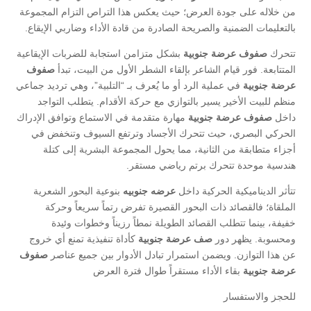
من خلاله على جودة العرض؛ حيث يعكس هذا التراص التزام المجموعة
بالتعليمات الضمنية والصريحة الصادرة من قادة الأداء وضاربي الإيقاع.
​تتحرك
صفوف عرضة جنوبية
بشكل متزامن استجابة للضربات الإيقاعية
المتتابعة. فور قيام الشاعر بإلقاء الشطر الأول من البيت، تبدأ
صفوف
عرضة جنوبية
في عملية الرد أو ما يُعرف بـ “التلبية”، وهي ترديد جماعي
منظم للبيت الأخير يسير بالتوازي مع حركة الأقدام. يتطلب التواجد
داخل
صفوف عرضة جنوبية
مهارة متقدمة في الاستماع وتوافق الإدراك
الحركي البصري، حيث تتحرك الأجساد وترتفع السيوف وتنخفض في
أجزاء متطابقة من الثانية، مما يحول المجموعة البشرية إلى كتلة
هندسية موحدة تتحرك برتم رياضي مستقر.
​تتأثر الديناميكية الحركية داخل
عرضه جنوبيه
بنوعية البحور الشعرية
الملقاة؛ فالقصائد ذات البحور القصيرة تفرض رتماً سريعاً وحركة
خفيفة، بينما تتطلب القصائد الطويلة نمطاً رزيناً وخطوات وئيدة
ومحسوبة. يظهر دور
صف عرضة جنوبية
كأداة تنفيذية تمنع أي خروج
عن هذا التوازن. ويضمن استمرار تبادل الأدوار بين جميع عناصر
صفوف
عرضة جنوبية
بقاء الأداء مستقراً طوال فترة العرض
للحجز والاستفسار