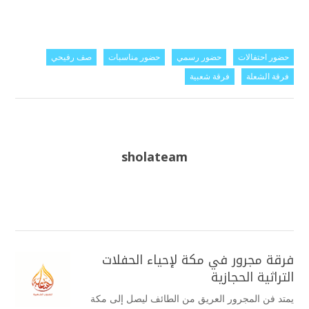
حضور احتفالات
حضور رسمي
حضور مناسبات
صف رفيحي
فرقة الشعلة
فرقة شعبية
sholateam
فرقة مجرور في مكة لإحياء الحفلات
التراثية الحجازية
يمتد فن المجرور العريق من الطائف ليصل إلى مكة