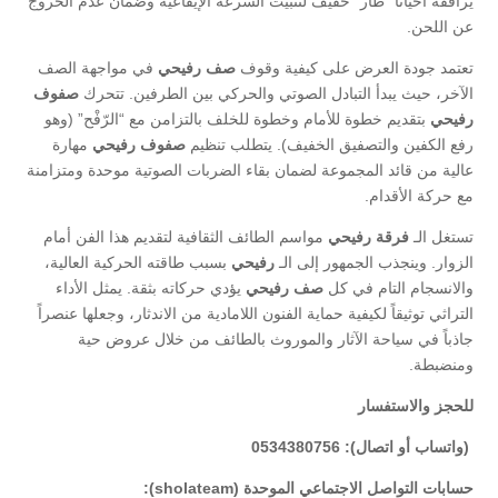
يرافقه أحياناً “طار” خفيف لتثبيت السرعة الإيقاعية وضمان عدم الخروج
عن اللحن.
​تعتمد جودة العرض على كيفية وقوف
صف رفيحي
في مواجهة الصف
الآخر، حيث يبدأ التبادل الصوتي والحركي بين الطرفين. تتحرك
صفوف
رفيحي
بتقديم خطوة للأمام وخطوة للخلف بالتزامن مع “الرّفْح” (وهو
رفع الكفين والتصفيق الخفيف). يتطلب تنظيم
صفوف رفيحي
مهارة
عالية من قائد المجموعة لضمان بقاء الضربات الصوتية موحدة ومتزامنة
مع حركة الأقدام.
​تستغل الـ
فرقة رفيحي
مواسم الطائف الثقافية لتقديم هذا الفن أمام
الزوار. وينجذب الجمهور إلى الـ
رفيحي
بسبب طاقته الحركية العالية،
والانسجام التام في كل
صف رفيحي
يؤدي حركاته بثقة. يمثل الأداء
التراثي توثيقاً لكيفية حماية الفنون اللامادية من الاندثار، وجعلها عنصراً
جاذباً في سياحة الآثار والموروث بالطائف من خلال عروض حية
ومنضبطة.
للحجز والاستفسار
(واتساب أو اتصال): 0534380756
حسابات التواصل الاجتماعي الموحدة (sholateam):