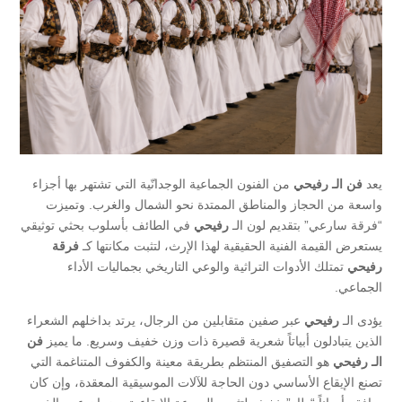
يعد
فن الـ رفيحي
من الفنون الجماعية الوجدانّية التي تشتهر بها أجزاء
واسعة من الحجاز والمناطق الممتدة نحو الشمال والغرب. وتميزت
“فرقة سارعي” بتقديم لون الـ
رفيحي
في الطائف بأسلوب بحثي توثيقي
يستعرض القيمة الفنية الحقيقية لهذا الإرث، لتثبت مكانتها كـ
فرقة
رفيحي
تمتلك الأدوات التراثية والوعي التاريخي بجماليات الأداء
الجماعي.
​يؤدى الـ
رفيحي
عبر صفين متقابلين من الرجال، يرتد بداخلهم الشعراء
الذين يتبادلون أبياتاً شعرية قصيرة ذات وزن خفيف وسريع. ما يميز
فن
الـ
رفيحي
هو التصفيق المنتظم بطريقة معينة والكفوف المتناغمة التي
تصنع الإيقاع الأساسي دون الحاجة للآلات الموسيقية المعقدة، وإن كان