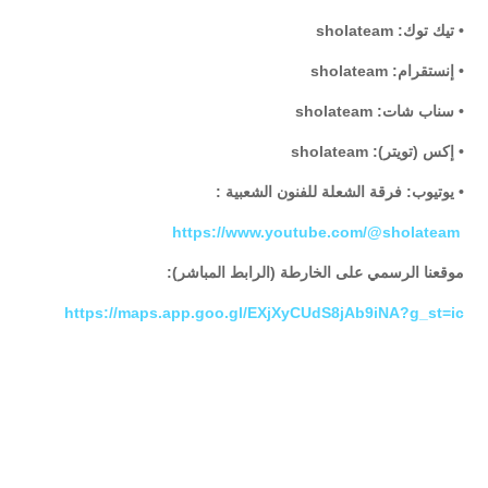
• تيك توك: sholateam
• إنستقرام: sholateam
• سناب شات: sholateam
• إكس (تويتر): sholateam
• يوتيوب: فرقة الشعلة للفنون الشعبية :
https://www.youtube.com/@sholateam
موقعنا الرسمي على الخارطة (الرابط المباشر):
https://maps.app.goo.gl/EXjXyCUdS8jAb9iNA?g_st=ic