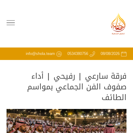
info@shola.team
0534380756
08/08/2026
فرقة سارعي | رفيحي | أداء
صفوف الفن الجماعي بمواسم
الطائف