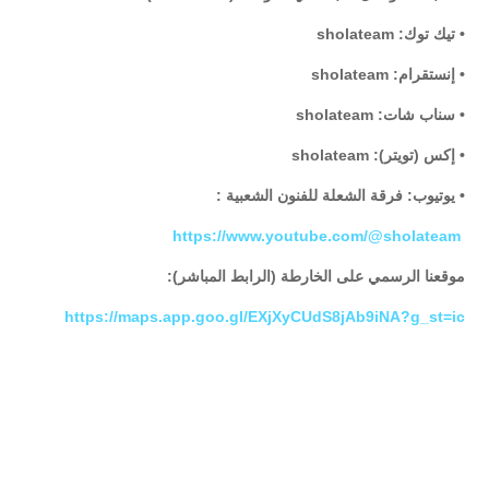
• تيك توك: sholateam
• إنستقرام: sholateam
• سناب شات: sholateam
• إكس (تويتر): sholateam
• يوتيوب: فرقة الشعلة للفنون الشعبية :
https://www.youtube.com/@sholateam
موقعنا الرسمي على الخارطة (الرابط المباشر):
https://maps.app.goo.gl/EXjXyCUdS8jAb9iNA?g_st=ic