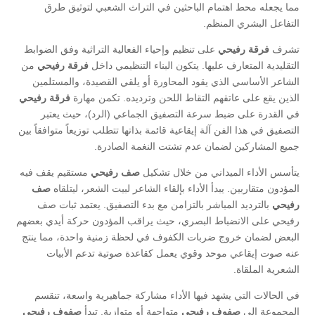
مما يجعله محط اهتمام الباحثين في التراث الشعبي لتوثيق طرق
التفاعل البشري المنظم.
​تشرف
فرقة رفيحي
على تنظيم وإحياء الفعالية التراثية وفق الضوابط
التقليدية المتعارف عليها. يتكون البناء التنظيمي داخل
فرقة رفيحي
من
الشاعر الأساسي الذي يقود المحاورة أو يلقي القصيدة، والمستلمين
الذين يقع على عاتقهم التقاط اللحن وترديده. تكمن مهارة
فرقة رفيحي
في القدرة على ضبط سرعة التصفيق الجماعي (الرد)، حيث يعتبر
التصفيق في هذا الفن آلة إيقاعية قائمة بذاتها تتطلب توزيعاً متوافقاً بين
جميع المشاركين لضمان عدم تشتت النغمة الصادرة.
​يتأسس الأداء الميداني من خلال تشكيل
صف رفيحي
مستقيم يقف فيه
المؤدون متقاربين. يبدأ الأداء بإلقاء الشاعر لبيت الشعر، ليتلقاه
صف
رفيحي
بالترديد المباشر بالتزامن مع بدء التصفيق. يعتمد ثبات صف
رفيحي على الانضباط البصري، حيث يراقب المؤدون حركة أيدي بعضهم
البعض لضمان خروج ضربات الكفوف في لحظة زمنية واحدة، مما ينتج
عنه صوت إيقاعي موحد وقوي يعمل كقاعدة صوتية تدعم الأبيات
الشعرية الملقاة.
​في الحالات التي يشهد فيها الأداء مشاركة جماهيرية واسعة، تنقسم
المجموعة إلى
صفوف رفيحي
متواجهة أو متوازية. تبدأ
صفوف رفيحي