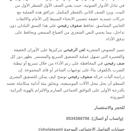
في تبادل الأدوار الصوتية، حيث يغني الصف الأول الشطر الأول من
البيت، ويرد الصف الثاني بالشطر المكمل. تترافق هذه العملية مع
حركات جسدية خفيفة تتضمن الانحناء البسيط إلى الأمام والالتفات
الجانبي المتناسق. تحافظ
صفوف رفيحي
على هذا النسق التبادلي دون
تداخل، مما يحمي النص الشعري من الضياع السمعي ويحافظ على
تدفق الأداء.
​تتميز النصوص الشعرية
لفن الرفيحي
بتركيزها على الأوزان الخفيفة
والقصيرة التي تسهل عملية التصفيق السريع والمستمر. يظهر دور كل
صف رفيحي
في المحافظة على رتم الأداء من خلال تسريع أو تبطئة
الضرب بالكفوف بناءً على توجيهات الشاعر أو قائد المجموعة. إن
دراسة آليات حركة
صفوف رفيحي
توضح كيف يمكن للتصفيق البشري
المنظم أن يحل محل الآلات الموسيقية، ويخلق بيئة أدائية متكاملة تعتمد
بالدرجة الأولى على التوافق الجماعي الصارم والالتزام بالهوية التراثية
الموروثة.
للحجز والاستفسار
(واتساب أو اتصال): 0534380756
حسابات التواصل الاجتماعي الموحدة (sholateam):