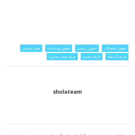
حضور احتفالات
حضور رسمي
حضور مناسبات
صف رفيحي
فرقة الشعلة
فرقة شعبية
فرقة صف محاورة
sholateam