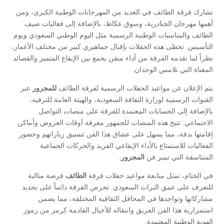
​تشارك فرقة الطائف في العديد من المهرجانات الوطنية الكبرى، ومن
أهمها مهرجان الجنادرية، وسوق عكاظ، بالإضافة إلى فعاليات صيف
الطائف والمناسبات الوطنية الرسمية مثل اليوم الوطني السعودي ويوم
التأسيس. تحظى هذه الحفلات بإقبال جماهيري كبير من مختلف الأعمار،
نظراً لما تقدمه الفرقة من أداء متقن يجمع بين الإيقاع المتميز والقصائد
المغناة التي تلامس الوجدان.
​يتم الإعلان عن مواعيد الحفلات الرسمية لفرقة الطائف
للمجرور
عبر
القنوات الرسمية لوزارة الثقافة السعودية، والهيئة العامة للترفيه،
بالإضافة إلى الحسابات المعتمدة للفرقة على منصات التواصل
الاجتماعي. تتيح هذه المنصات للجمهور معرفة أوقات العروض وأماكن
إقامتها بدقة، مما يسهل على عشاق هذا الفن تنسيق زياراتهم وحضور
الفعاليات للاستمتاع بالأداء الإيقاعي الفريد والحركات الجماعية
المتناسقة التي تميز فن
المجرور
.
​في الختام، تمثل متابعة مواعيد حفلات فرقة
الطائف
فرصة مثالية
للتعرف على عمق التراث السعودي. تحرص الفرقة دائماً على تجديد
مشاركاتها وتواجدها في المحافل الثقافية المختلفة، مما يضمن
استمرارية هذا الفن العريق وانتقاله للأجيال القادمة كرمز من رموز
الهوية الوطنية المعتمدة.