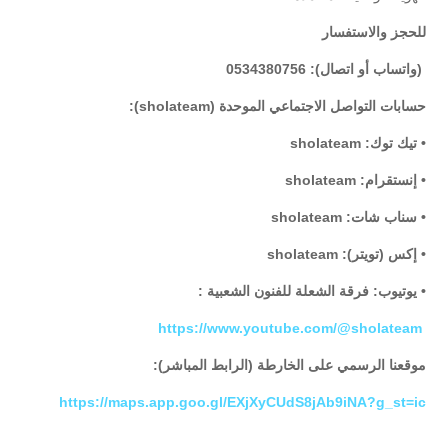
للحجز والاستفسار
(واتساب أو اتصال): 0534380756
حسابات التواصل الاجتماعي الموحدة (sholateam):
• تيك توك: sholateam
• إنستقرام: sholateam
• سناب شات: sholateam
• إكس (تويتر): sholateam
• يوتيوب: فرقة الشعلة للفنون الشعبية :
https://www.youtube.com/@sholateam
موقعنا الرسمي على الخارطة (الرابط المباشر):
https://maps.app.goo.gl/EXjXyCUdS8jAb9iNA?g_st=ic