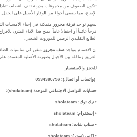
تتكون الصفوف من مجموعات مدربة تقف بانتظام، تتباد
الإيقاع، مما يضفي أجواءً من الوقار الأصيل على الحفل.
​يسهم تواجد
فرقة مجرور
متمكنة في إحياء الأمسيات الثق
فرحاً عائلياً أو احتفالاً عاماً. يمنح هذا الأداء المتزن ل
الطابع التقليدي الرصين للموروث الشعبي.
​إن الاهتمام بتواجد
صف مجرور
متقن في مناسبات الطائف
العريق وتناقله بين الأجيال بصورته الأصلية المعتمدة على
للحجز والاستفسار
(واتساب أو اتصال): 0534380756
حسابات التواصل الاجتماعي الموحدة (sholateam):
• تيك توك: sholateam
• إنستقرام: sholateam
• سناب شات: sholateam
• إكس (تويتر): sholateam