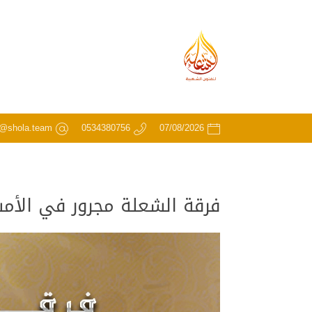
o@shola.team
0534380756
07/08/2026
فرقة الشعلة مجرور في الأمس