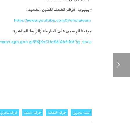
• يوتيوب: فرقة الشعلة للفنون الشعبية :
https://www.youtube.com/@sholateam
موقعنا الرسمي على الخارطة (الرابط المباشر):
//maps.app.goo.gl/EXjXyCUdS8jAb9iNA?g_st=ic
صف مجرور
فرقة الشعلة
فرقة شعبية
فرقة مجرور