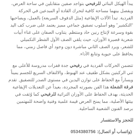
​يبدأ الهيكل البنائي
للرفيحي
بتواجد صفين متقابلين في ساحة العرض،
ويفصل بينهما مساحة كافية لتحرك القادة أو المبدعين في الحركة
الفردية. تبدأ الآلات الإيقاعية (مثل الدفوف السريعة) بالعمل، ويصاحبها
“التكشير” وهو أسلوب تصفيق جماعي مميز يعتمد على ضرب كف اليد
بقوة وسرعة لإنتاج رنين حاد ومنتظم. يتناوب الصفان على غناء أبيات
شعرية قصيرة الأوزان، حيث يلقي الصف الأول الشطر التكميلي
للشعر، ويرد الصف الثاني مباشرة دون وجود أي فاصل زمني، مما
يحافظ على حيوية وتتابع الأداء.
​تتضمن الحركات الفردية في
رفيحي
جدة قفزات مدروسة للأعلى مع
ثني الركبتين بشكل طفيف عند الهبوط، والالتفاف السريع للجسم يميناً
ويساراً مع الحفاظ على توازن اليدين في مستوى الصدر للتصفيق. تقدم
فرقة الشعلة
هذا الفن بصورته المجردة، بعيداً عن التعديلات الإيقاعية
الحديثة، بهدف الحفاظ على الأوزان التراثية
للرفيحي
كما وُثقت في
بيئتها الأصلية، مما يمنح العرض قيمة علمية وفنية واضحة للمهتمين
برصد الفنون الشعبية الساحلية.
للحجز والاستفسار
(واتساب أو اتصال): 0534380756