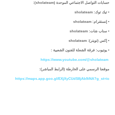
حسابات التواصل الاجتماعي الموحدة (sholateam):
• تيك توك: sholateam
• إنستقرام: sholateam
• سناب شات: sholateam
• إكس (تويتر): sholateam
• يوتيوب: فرقة الشعلة للفنون الشعبية :
https://www.youtube.com/@sholateam
موقعنا الرسمي على الخارطة (الرابط المباشر):
https://maps.app.goo.gl/EXjXyCUdS8jAb9iNA?g_st=ic