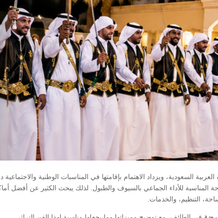
العربية السعودية، ويزداد الاهتمام بإقامتها في المناسبات الوطنية والاجتماعية د
وحة المناسبة للأداء الجماعي بالسيوف والطبول. لذلك يبحث الكثير عن أفضل أما
حة، التنظيم، والخدمات.
عرضة
في الطائف، مع توضيح مميزاتها وما يجعلها مناسبة لهذا الفن التراثي.