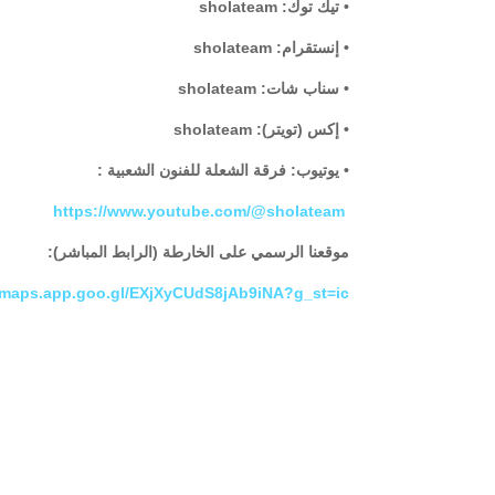
• تيك توك: sholateam
• إنستقرام: sholateam
• سناب شات: sholateam
• إكس (تويتر): sholateam
• يوتيوب: فرقة الشعلة للفنون الشعبية :
https://www.youtube.com/@sholateam
موقعنا الرسمي على الخارطة (الرابط المباشر):
//maps.app.goo.gl/EXjXyCUdS8jAb9iNA?g_st=ic