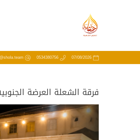
o@shola.team
0534380756
07/08/2026
فرقة الشعلة العرضة الجنوبي