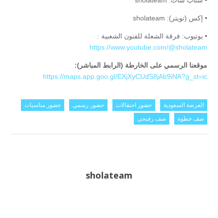
• سناب شات: sholateam
• إكس (تويتر): sholateam
• يوتيوب: فرقة الشعلة للفنون الشعبية :
https://www.youtube.com/@sholateam
موقعنا الرسمي على الخارطة (الرابط المباشر):
https://maps.app.goo.gl/EXjXyCUdS8jAb9iNA?g_st=ic
العرضة السعودية
حضور احتفالات
حضور رسمي
حضور مناسبات
صف خطوة
صف رفيحي
sholateam