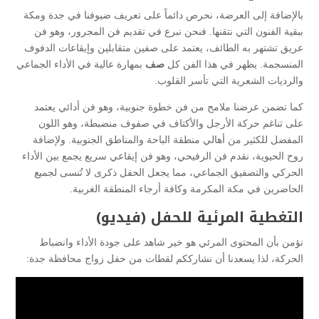
بالإضافة إلى العرضة، نحرص دائماً على تعريف ضيوفنا في جدة ومكة
ببقية الفنون التي نتقنها. فنحن نبرع في تقديم فن المجرور، وهو فن
عريق تشتهر به الطائف، يعتمد على صفين متقابلين وإيقاعات الدفوف
المنسجمة. يظهر في هذا الفن كل
صف
بمهارة عالية في الأداء الجماعي
والرديات الشعرية التي تأسر القلوب.
كما تضمن عرضنا ملامح من فن خطوة جنوبية، وهو فن أدائي يعتمد
على تناغم حركة الأرجل والأكتاف في صفوف منضبطة، وهو اللون
المفضل للكثير من أهالي منطقة الباحة والمناطق الجنوبية. ولإضافة
روح الحيوية، نقدم فن الرفيحي، وهو فن إيقاعي سريع يجمع بين الأداء
الحركي والتصفيق الجماعي، مما يجعل الحفل ذكرى لا تُنسى لجميع
الحاضرين في مكة المكرمة وكافة أرجاء المنطقة الغربية.
التغطية المرئية للحفل (فيديو)
نؤمن بأن المحتوى المرئي هو خير شاهد على جودة الأداء وانضباط
الحركة، لذا يسعدنا أن نشارككم لقطات من حفل زواج محافظة جدة: