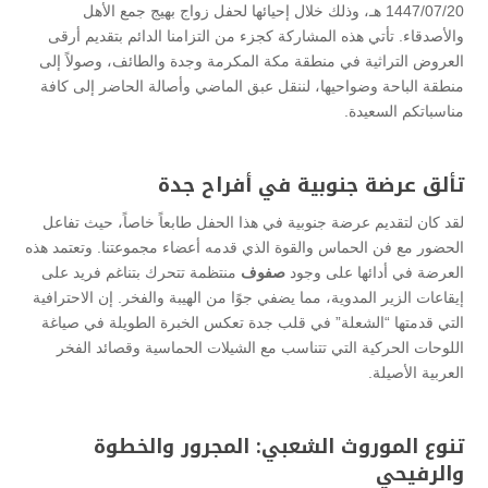
1447/07/20 هـ، وذلك خلال إحيائها لحفل زواج بهيج جمع الأهل
والأصدقاء. تأتي هذه المشاركة كجزء من التزامنا الدائم بتقديم أرقى
العروض التراثية في منطقة مكة المكرمة وجدة والطائف، وصولاً إلى
منطقة الباحة وضواحيها، لننقل عبق الماضي وأصالة الحاضر إلى كافة
مناسباتكم السعيدة.
تألق عرضة جنوبية في أفراح جدة
لقد كان لتقديم عرضة جنوبية في هذا الحفل طابعاً خاصاً، حيث تفاعل
الحضور مع فن الحماس والقوة الذي قدمه أعضاء مجموعتنا. وتعتمد هذه
العرضة في أدائها على وجود
صفوف
منتظمة تتحرك بتناغم فريد على
إيقاعات الزير المدوية، مما يضفي جوًا من الهيبة والفخر. إن الاحترافية
التي قدمتها “الشعلة” في قلب جدة تعكس الخبرة الطويلة في صياغة
اللوحات الحركية التي تتناسب مع الشيلات الحماسية وقصائد الفخر
العربية الأصيلة.
تنوع الموروث الشعبي: المجرور والخطوة
والرفيحي