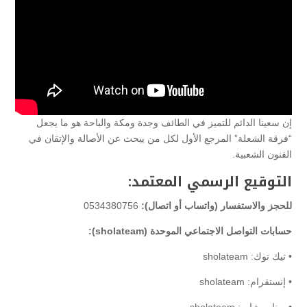
إن سعينا الدائم للتميز في الطائف وجدة ومكة والباحة هو ما يجعل
“فرقة الشعلة” المرجع الأول لكل من يبحث عن الأصالة والإتقان في
الفنون الشعبية.
التوقيع الرسمي المعتمد:
للحجز والاستفسار (واتساب أو اتصال):
0534380756
حسابات التواصل الاجتماعي الموحدة (sholateam):
• تيك توك: sholateam
• إنستقرام: sholateam