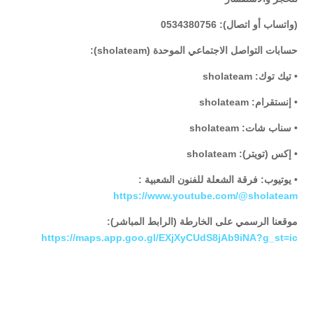
(واتساب أو اتصال): 0534380756
حسابات التواصل الاجتماعي الموحدة (sholateam):
• تيك توك: sholateam
• إنستقرام: sholateam
• سناب شات: sholateam
• إكس (تويتر): sholateam
• يوتيوب: فرقة الشعلة للفنون الشعبية :
https://www.youtube.com/@sholateam
موقعنا الرسمي على الخارطة (الرابط المباشر):
https://maps.app.goo.gl/EXjXyCUdS8jAb9iNA?g_st=ic