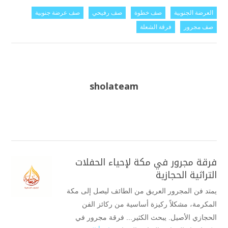
العرضة الجنوبية
صف خطوة
صف رفيحي
صف عرضة جنوبية
صف مجرور
فرقة الشعلة
sholateam
فرقة مجرور في مكة لإحياء الحفلات
التراثية الحجازية
يمتد فن المجرور العريق من الطائف ليصل إلى مكة
المكرمة، مشكلاً ركيزة أساسية من ركائز الفن
الحجازي الأصيل. يبحث الكثير... فرقة مجرور في