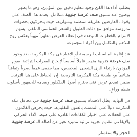
​يتطلب أداء هذا الفن وجود تنظيم دقيق بين المؤدين، وهو ما يظهر
بوضوح عند تنسيق
صف عرضة جنوبية
متكامل. يعتمد هذا الصف على
وقوف العارضين بطريقة منتظمة ومتوازية، حيث يتحركون بخطوات
مدروسة تتوافق مع دقات الطبول والشعر الحماسي الملقى. يسهم
الالتزام بالخطوات الموحدة في إعطاء العرض مظهراً مهيباً يعكس روح
التلاحم والتكامل بين أفراد المجموعة.
​عند إقامة المناسبات الرسمية أو الأعياد في مكة المكرمة، يعد وجود
صف عرضة جنوبية
متميز عاملاً أساسياً لإنجاح الفقرات التراثية. يقوم
المؤدون بارتداء الزي الشعبي المخصص، مما يضفي عمقاً بصرياً وثقافياً
متناغماً مع طبيعة مكة المكرمة التاريخية. إن الحفاظ على هذا الترتيب
يضمن تقديم عرض فني يحترم أصول الفلكلور ويقدمه للجمهور بأسلوب
منظم وراقٍ.
​في النهاية، يظل الاهتمام بتنسيق
صف عرضة جنوبية
في محافل مكة
المكرمة دليلاً على التمسك بالفنون التقليدية، حيث يحرص القائمون
على الحفلات على اختيار الكفاءات القادرة على ضبط الأداء الحركي
والإيقاعي لتقديم تجربة تراثية مميزة تعبر عن أصالة الـ
عرضة جنوبية
.
للحجز والاستفسار