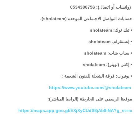
(واتساب أو اتصال): 0534380756
حسابات التواصل الاجتماعي الموحدة (sholateam):
• تيك توك: sholateam
• إنستقرام: sholateam
• سناب شات: sholateam
• إكس (تويتر): sholateam
• يوتيوب: فرقة الشعلة للفنون الشعبية :
https://www.youtube.com/@sholateam
موقعنا الرسمي على الخارطة (الرابط المباشر):
https://maps.app.goo.gl/EXjXyCUdS8jAb9iNA?g_st=ic