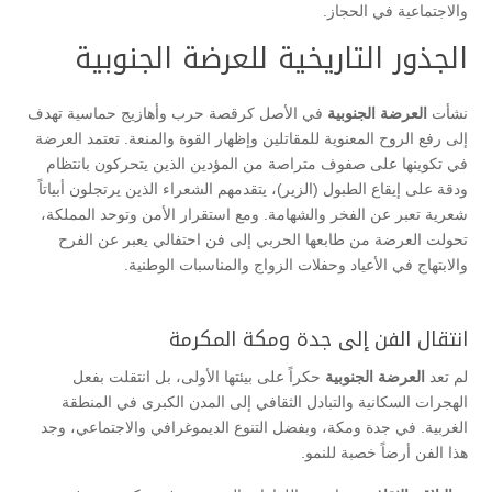
والاجتماعية في الحجاز.
​الجذور التاريخية للعرضة الجنوبية
​نشأت
العرضة الجنوبية
في الأصل كرقصة حرب وأهازيج حماسية تهدف
إلى رفع الروح المعنوية للمقاتلين وإظهار القوة والمنعة. تعتمد العرضة
في تكوينها على صفوف متراصة من المؤدين الذين يتحركون بانتظام
ودقة على إيقاع الطبول (الزير)، يتقدمهم الشعراء الذين يرتجلون أبياتاً
شعرية تعبر عن الفخر والشهامة. ومع استقرار الأمن وتوحد المملكة،
تحولت العرضة من طابعها الحربي إلى فن احتفالي يعبر عن الفرح
والابتهاج في الأعياد وحفلات الزواج والمناسبات الوطنية.
​انتقال الفن إلى جدة ومكة المكرمة
​لم تعد
العرضة الجنوبية
حكراً على بيئتها الأولى، بل انتقلت بفعل
الهجرات السكانية والتبادل الثقافي إلى المدن الكبرى في المنطقة
الغربية. في جدة ومكة، وبفضل التنوع الديموغرافي والاجتماعي، وجد
هذا الفن أرضاً خصبة للنمو.