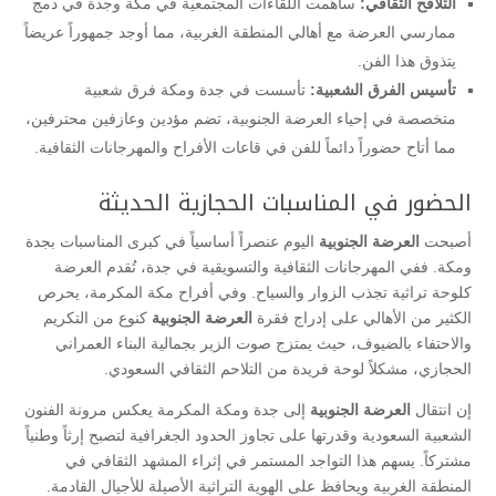
التلاقح الثقافي:
ساهمت اللقاءات المجتمعية في مكة وجدة في دمج
ممارسي العرضة مع أهالي المنطقة الغربية، مما أوجد جمهوراً عريضاً
يتذوق هذا الفن.
تأسيس الفرق الشعبية:
تأسست في جدة ومكة فرق شعبية
متخصصة في إحياء العرضة الجنوبية، تضم مؤدين وعازفين محترفين،
مما أتاح حضوراً دائماً للفن في قاعات الأفراح والمهرجانات الثقافية.
​الحضور في المناسبات الحجازية الحديثة
​أصبحت
العرضة الجنوبية
اليوم عنصراً أساسياً في كبرى المناسبات بجدة
ومكة. ففي المهرجانات الثقافية والتسويقية في جدة، تُقدم العرضة
كلوحة تراثية تجذب الزوار والسياح. وفي أفراح مكة المكرمة، يحرص
الكثير من الأهالي على إدراج فقرة
العرضة الجنوبية
كنوع من التكريم
والاحتفاء بالضيوف، حيث يمتزج صوت الزير بجمالية البناء العمراني
الحجازي، مشكلاً لوحة فريدة من التلاحم الثقافي السعودي.
إن انتقال
العرضة الجنوبية
إلى جدة ومكة المكرمة يعكس مرونة الفنون
الشعبية السعودية وقدرتها على تجاوز الحدود الجغرافية لتصبح إرثاً وطنياً
مشتركاً. يسهم هذا التواجد المستمر في إثراء المشهد الثقافي في
المنطقة الغربية ويحافظ على الهوية التراثية الأصيلة للأجيال القادمة.