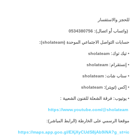
للحجز والاستفسار
(واتساب أو اتصال): 0534380756
حسابات التواصل الاجتماعي الموحدة (sholateam):
• تيك توك: sholateam
• إنستقرام: sholateam
• سناب شات: sholateam
• إكس (تويتر): sholateam
• يوتيوب: فرقة الشعلة للفنون الشعبية :
https://www.youtube.com/@sholateam
موقعنا الرسمي على الخارطة (الرابط المباشر):
https://maps.app.goo.gl/EXjXyCUdS8jAb9iNA?g_st=ic