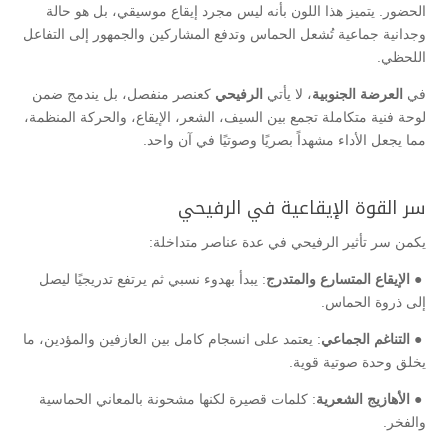
الحضور. يتميز هذا اللون بأنه ليس مجرد إيقاع موسيقي، بل هو حالة
وجدانية جماعية تُشعل الحماس وتدفع المشاركين والجمهور إلى التفاعل
اللحظي.
في
العرضة
الجنوبية
، لا يأتي
الرفيحي
كعنصر منفصل، بل يندمج ضمن
لوحة فنية متكاملة تجمع بين السيف، الشعر، الإيقاع، والحركة المنظمة،
مما يجعل الأداء مشهداً بصريًا وصوتيًا في آن واحد.
سر القوة الإيقاعية في الرفيحي
يكمن سر تأثير الرفيحي في عدة عناصر متداخلة:
● الإيقاع المتسارع والمتدرج
: يبدأ بهدوء نسبي ثم يرتفع تدريجيًا ليصل
إلى ذروة الحماس.
● التناغم الجماعي
: يعتمد على انسجام كامل بين العازفين والمؤدين، ما
يخلق وحدة صوتية قوية.
● الأهازيج الشعرية
: كلمات قصيرة لكنها مشحونة بالمعاني الحماسية
والفخر.