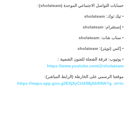
حسابات التواصل الاجتماعي الموحدة (sholateam):
• تيك توك: sholateam
• إنستقرام: sholateam
• سناب شات: sholateam
• إكس (تويتر): sholateam
• يوتيوب: فرقة الشعلة للفنون الشعبية :
https://www.youtube.com/@sholateam
موقعنا الرسمي على الخارطة (الرابط المباشر):
https://maps.app.goo.gl/EXjXyCUdS8jAb9iNA?g_st=ic