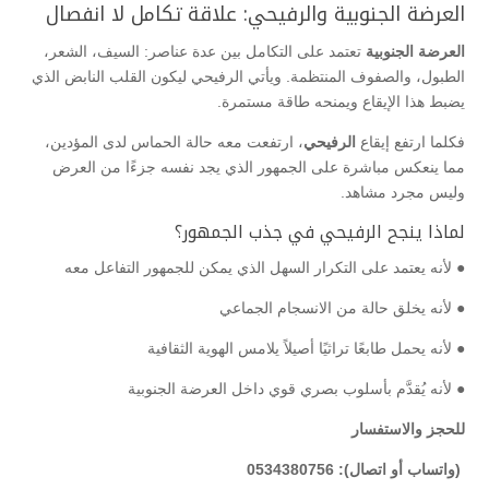
العرضة الجنوبية والرفيحي: علاقة تكامل لا انفصال
العرضة الجنوبية
تعتمد على التكامل بين عدة عناصر: السيف، الشعر،
الطبول، والصفوف المنتظمة. ويأتي الرفيحي ليكون القلب النابض الذي
يضبط هذا الإيقاع ويمنحه طاقة مستمرة.
فكلما ارتفع إيقاع
الرفيحي
، ارتفعت معه حالة الحماس لدى المؤدين،
مما ينعكس مباشرة على الجمهور الذي يجد نفسه جزءًا من العرض
وليس مجرد مشاهد.
لماذا ينجح الرفيحي في جذب الجمهور؟
● لأنه يعتمد على التكرار السهل الذي يمكن للجمهور التفاعل معه
● لأنه يخلق حالة من الانسجام الجماعي
● لأنه يحمل طابعًا تراثيًا أصيلاً يلامس الهوية الثقافية
● لأنه يُقدَّم بأسلوب بصري قوي داخل العرضة الجنوبية
للحجز والاستفسار
(واتساب أو اتصال): 0534380756