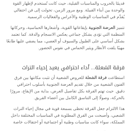
قديمًا بالحروب والمناسبات القبلية، حيث كانت تُستخدم لإظهار القوة
والوحدة بين أبناء القبيلة. ومع مرور الزمن، تحولت إلى فن احتفالي
يُقدَّم في المناسبات الوطنية والأعراس والفعاليات الرسمية.
تتميز
العرضة الجنوبية
بإيقاعاتها القوية، وأشعارها الحماسية، وحركاتها
المنظمة التي تؤدى بشكل جماعي يعكس الانسجام والدقة. كما تعتمد
بشكل أساسي على الطبول والسيوف أو العصي، مما يضفي عليها طابعًا
مهيبًا يلفت الأنظار ويثير الحماس في نفوس الحضور.
فرقة الشعلة… أداء احترافي يعيد إحياء التراث
استطاعت
فرقة الشعلة
للعروض الشعبية أن تثبت مكانتها بين فرق
الفنون الشعبية من خلال تقديم العرضة الجنوبية بأسلوب احترافي
دقيق. حيث تهتم الفرقة بكل تفاصيل العرض، بداية من الإيقاع، مرورًا
بالحركة، وصولًا إلى التناسق الكامل بين أعضاء الفريق.
هذا الالتزام جعل الفرقة تحظى بسمعة قوية في مجال إحياء التراث
الشعبي، وأصبحت من الفرق المطلوبة في المناسبات المختلفة داخل
المملكة، سواء كانت مناسبات وطنية أو اجتماعية أو احتفالات خاصة