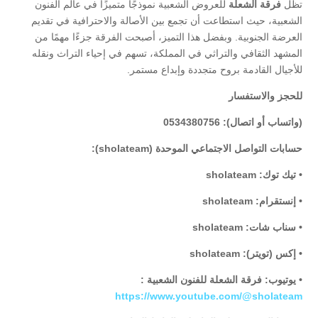
تظل
فرقة الشعلة
للعروض الشعبية نموذجًا متميزًا في عالم الفنون
الشعبية، حيث استطاعت أن تجمع بين الأصالة والاحترافية في تقديم
العرضة الجنوبية. وبفضل هذا التميز، أصبحت الفرقة جزءًا مهمًا من
المشهد الثقافي والتراثي في المملكة، تسهم في إحياء التراث ونقله
للأجيال القادمة بروح متجددة وإبداع مستمر.
للحجز والاستفسار
(واتساب أو اتصال): 0534380756
حسابات التواصل الاجتماعي الموحدة (sholateam):
• تيك توك: sholateam
• إنستقرام: sholateam
• سناب شات: sholateam
• إكس (تويتر): sholateam
• يوتيوب: فرقة الشعلة للفنون الشعبية :
https://www.youtube.com/@sholateam