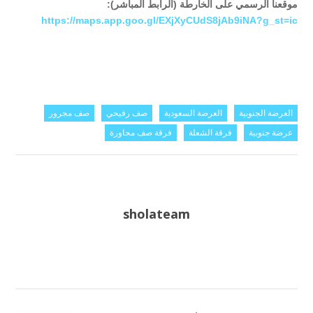
موقعنا الرسمي على الخارطة (الرابط المباشر):
https://maps.app.goo.gl/EXjXyCUdS8jAb9iNA?g_st=ic
العرضة الجنوبية
العرضة السعودية
صف رفيحي
صف مجرور
عرضة جنوبية
فرقة الشعلة
فرقة صف محاورة
sholateam